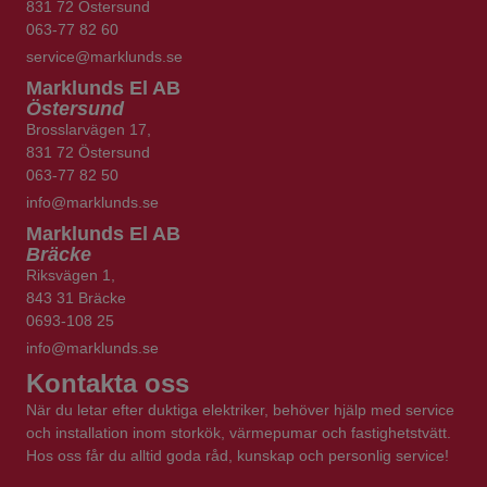
831 72 Östersund
063-77 82 60
service@marklunds.se
Marklunds
El AB
Östersund
Brosslarvägen 17,
831 72 Östersund
063-77 82 50
info@marklunds.se
Marklunds
El AB
Bräcke
Riksvägen 1,
843 31 Bräcke
0693-108 25
​​​​​​​info@marklunds.se
Kontakta oss
När du letar efter duktiga elektriker, behöver hjälp med service
och installation inom storkök, värmepumar och fastighetstvätt.
Hos oss får du alltid goda råd, kunskap och personlig service!