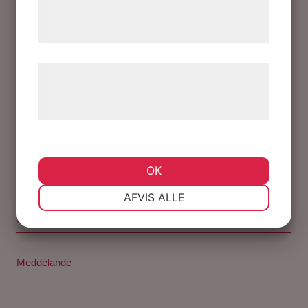
service@marklunds.se
.
tjenester. Ved at klikke på 'OK' giver du
samtykke til disse formål.
Læs mere om vores brug af cookies og
behandling af persondata på vores
hjemmeside.
OK
NØDVENDIGE
PRÆFERENCER
AFVIS ALLE
MARKETING
STATISTIK