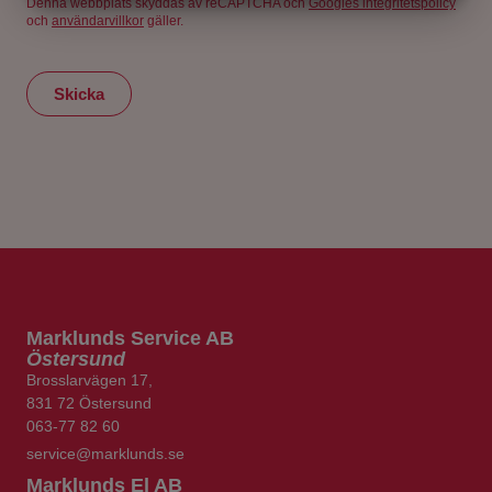
Denna webbplats skyddas av reCAPTCHA och
Googles integritetspolicy
MARKNADSFÖRING
STATISTIK
och
användarvillkor
gäller.
Skicka
Marklunds
Service AB
Östersund
Brosslarvägen 17,
831 72 Östersund
063-77 82 60
service@marklunds.se
Marklunds
El AB