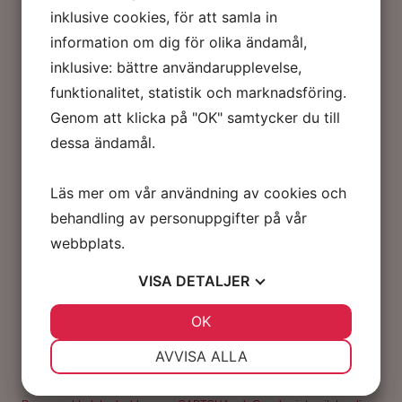
både rutin, kunnighet och engagemang. Skicka en förfrågan
inklusive cookies, för att samla in
via formuläret nedan eller kontakta oss på
063-77 82 50
eller
information om dig för olika ändamål,
info@marklunds.se
.
inklusive: bättre användarupplevelse,
funktionalitet, statistik och marknadsföring.
Genom att klicka på "OK" samtycker du till
dessa ändamål.
Läs mer om vår användning av cookies och
behandling av personuppgifter på vår
webbplats.
VISA
DETALJER
JA
NEJ
OK
JA
NEJ
NÖDVÄNDIG
INSTÄLLNINGAR
AVVISA ALLA
JA
NEJ
JA
NEJ