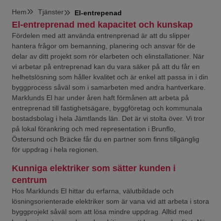
Hem
Tjänster
El-entrepenad
El-entreprenad med kapacitet och kunskap
Fördelen med att använda entrenprenad är att du slipper
hantera frågor om bemanning, planering och ansvar för de
delar av ditt projekt som rör elarbeten och elinstallationer. När
vi arbetar på entreprenad kan du vara säker på att du får en
helhetslösning som håller kvalitet och är enkel att passa in i din
byggprocess såväl som i samarbeten med andra hantverkare.
Marklunds El har under åren haft förmånen att arbeta på
entreprenad till fastighetsägare, byggföretag och kommunala
bostadsbolag i hela Jämtlands län. Det är vi stolta över. Vi tror
på lokal förankring och med representation i Brunflo,
Östersund och Bräcke får du en partner som finns tillgänglig
för uppdrag i hela regionen.
Kunniga elektriker som sätter kunden i
centrum
Hos Marklunds El hittar du erfarna, välutbildade och
lösningsorienterade elektriker som är vana vid att arbeta i stora
byggprojekt såväl som att lösa mindre uppdrag. Alltid med