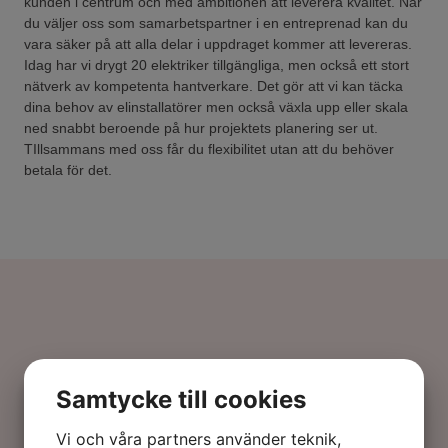
kunden i centrum och med ambitionen att leverera kvalitet. När
du väljer oss som samarbetspartner i en entreprenad kan du
vara säker på att alla delar i uppdraget kommer att levereras.
Idag har vi drygt 20 elektriker tillgängliga, men också ett stort
nätverk av kompetenta hantverkare. Det gör att vi kan täcka
dina behov av elinstallatörer men också växla upp eller skala
ned snabbt beroende på hur projektets planering ser ut.
TIllsammans med oss får du flexibilitet utan att du behöver
betala för det.
Få kostnadsfri offert
Samtycke till cookies
etar du efter en samarbetspartner som kan ta entreprenad för
Vi och våra partners använder teknik,
elinstallation och elarbeten vid byggprojekt? Hos oss hittar du